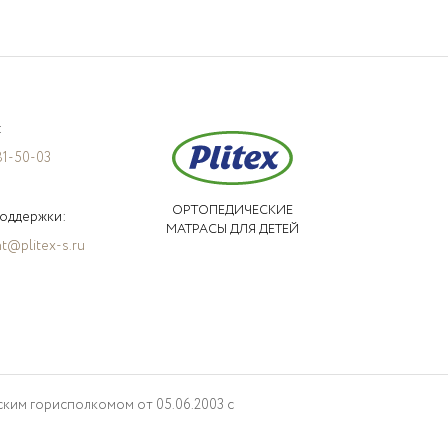
 уходе. Для малышей особенно важно
чувствительной кожи.
:
81-50-03
ОРТОПЕДИЧЕСКИЕ
оддержки:
МАТРАСЫ ДЛЯ ДЕТЕЙ
t@plitex-s.ru
ид спального места и комфорт ребенка
ость, износостойкость и комфорт в любое
 прохладного сезона.
ким горисполкомом от 05.06.2003 с
й постарше. В зависимости от модели набор
ии, размеру и оформлению.