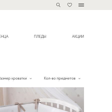
ЕНЦА
ПЛЕДЫ
АКЦИИ
100x70 см
7 Предметов
120х60 см
6 Предметов
Размер кроватки
Кол-во предметов
125х75 см Oval
4 Предмета
160х80 см
3 Предмета
2 Предмета