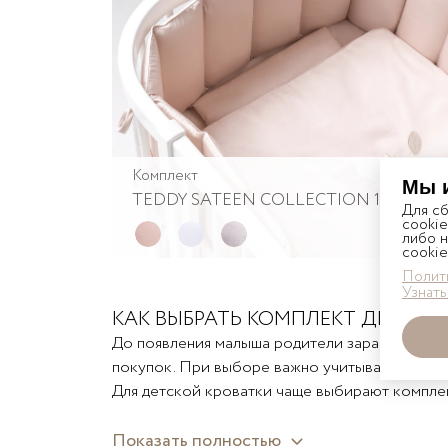
Forest Baby
Непромокаемые 
Friends
Простыни
Holidays
Спальные мешки
Kiddy
Le petit bebe
Little Forest
Комплект
Мы 
TEDDY SATEEN COLLECTION 100*70
Little Star
Для с
cookie
либо н
cookie
Полити
Узнать
КАК ВЫБРАТЬ КОМПЛЕКТ ДЕТСКО
До появления малыша родители заранее подби
покупок. При выборе важно учитывать состав
Для детской кроватки чаще выбирают комплект
наволочек и пододеяльников не скользит и не
Перина производит наборы природных пастел
Показать полностью