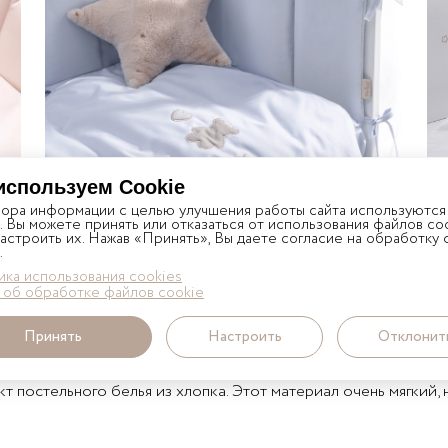
пеленки
Toys Sateen Collection
Котята
Una
Прятки
Zefir
Три друга
Эстель Oval
Комплект
используем Cookie
TEDDY SATEEN COLLECTION 120*60
бора информации с целью улучшения работы сайта используются
. Вы можете принять или отказаться от использования файлов coo
астроить их. Нажав «Принять», Вы даете согласие на обработку
.
ка использования cookies
 об обработке файлов cookie
ГО ПОСТЕЛЬНОГО БЕЛЬЯ В КРОВАТКУ
Принять
Настроить
Отклонит
рают все необходимое для сна, и комплект постельного бель
 ткани, удобство ухода, размер и комфорт ребенка.
 постельного белья из хлопка. Этот материал очень мягкий,
 царапает нежную кожу. При этом волокна прекрасно пропуск
ьных оттенков с деликатными вышивками и гладкими апплик