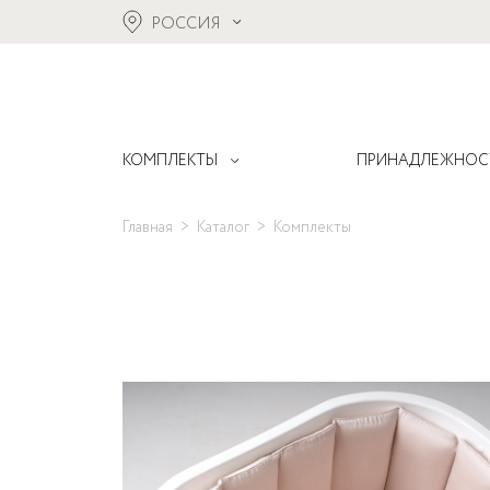
РОССИЯ
КОМПЛЕКТЫ
ПРИНАДЛЕЖНОС
Главная
Каталог
Комплекты
Alpaca
Балдахины
Все комплекты
Boho
Бортики
Акции
Bonjour Bebe
Коконы для ново
Новинки
Bonne nuit
Конверты
Bunnies
Муслиновые пел
Fancy
Накидки для кор