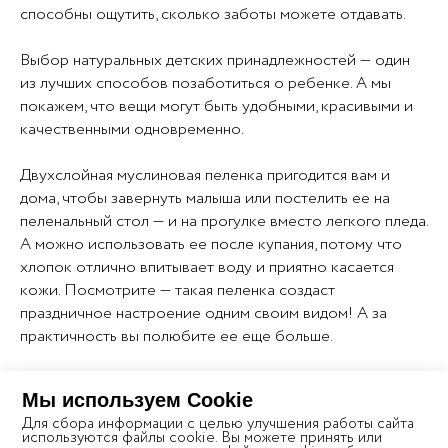
способны ощутить, сколько заботы можете отдавать.
Выбор натуральных детских принадлежностей — один
из лучших способов позаботиться о ребенке. А мы
покажем, что вещи могут быть удобными, красивыми и
качественными одновременно.
Двухслойная муслиновая пеленка пригодится вам и
дома, чтобы завернуть малыша или постелить ее на
пеленальный стол — и на прогулке вместо легкого пледа.
А можно использовать ее после купания, потому что
хлопок отлично впитывает воду и приятно касается
кожи. Посмотрите — такая пеленка создаст
праздничное настроение одним своим видом! А за
практичность вы полюбите ее еще больше.
Для пеленок используется жатый хлопковый муслин,
Мы используем Cookie
поэтому в них сочетаются полезные свойства
Для сбора информации с целью улучшения работы сайта
натурального хлопка и особенности ткани премиум-
используются файлы cookie. Вы можете принять или