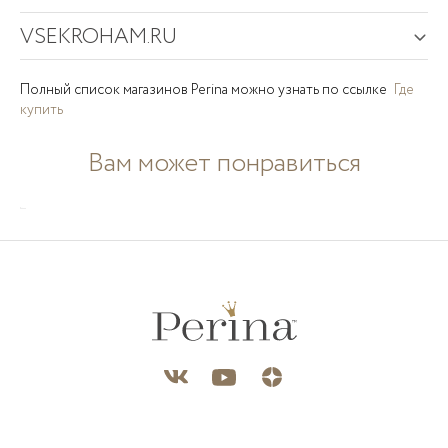
VSEKROHAM.RU
Полный список магазинов Perina можно узнать по ссылке
Где
купить
Комплект
Комплект
Комплект
BONJOUR
PIO
Вам может понравиться
BUNNIES
BEBE
PIO