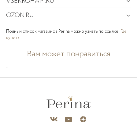
VSEKROHAM.RU
OZON.RU
Полный список магазинов Perina можно узнать по ссылке
Где
купить
Комплект
Комплект
BONJOUR
Комплект
ГЛОРИЯ
Вам может понравиться
FRIENDS
HELLO
BEBE