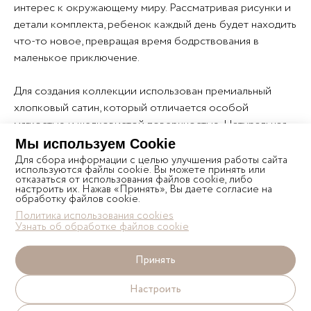
интерес к окружающему миру. Рассматривая рисунки и
детали комплекта, ребенок каждый день будет находить
что-то новое, превращая время бодрствования в
маленькое приключение.
Для создания коллекции использован премиальный
хлопковый сатин, который отличается особой
мягкостью и шелковистой поверхностью. Натуральная
ткань прекрасно пропускает воздух, помогает
Мы используем Cookie
поддерживать комфортную температуру во время сна и
Показать полностью
Для сбора информации с целью улучшения работы сайта
используются файлы cookie. Вы можете принять или
бережно заботится о чувствительной коже малыша.
отказаться от использования файлов cookie, либо
настроить их. Нажав «Принять», Вы даете согласие на
обработку файлов cookie.
Спокойная природная палитра, качественный пошив и
Характеристики
Политика использования cookies
внимание к каждой детали делают комплект не только
Узнать об обработке файлов cookie
красивым украшением детской комнаты, но и
SATEEN REACTIVE PRINT
комфортным пространством для здорового отдыха
Принять
ребенка.
ПОДОДЕЯЛЬНИК НА МОЛНИИ
Настроить
Ткань комплекта твил-сатин 200 ТС (100% хлопок).