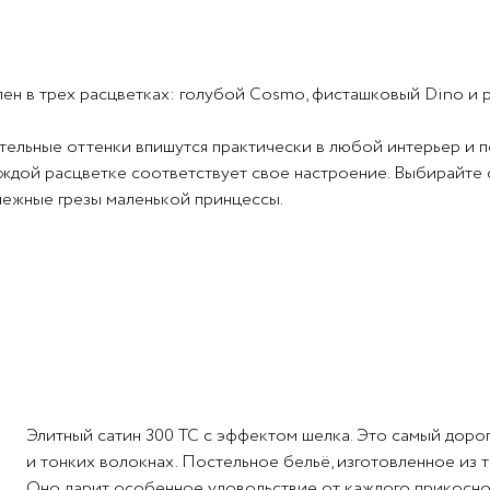
ен в трех расцветках: голубой Cosmo, фисташковый Dino и 
ельные оттенки впишутся практически в любой интерьер и по
дой расцветке соответствует свое настроение. Выбирайте с
нежные грезы маленькой принцессы.
орадует. Ткань после многократных стирок останется как нов
летения, хорошо разглаживается после стирки и деликатно к
адкость, даже если ребенок очень активен.
али линейку универсальных бортиков
Lovely Dream
в соответ
ному месту. Бортики можно приобрести отдельно.
Элитный сатин 300 ТС с эффектом шелка. Это самый дорого
и тонких волокнах. Постельное бельё, изготовленное из 
Оно дарит особенное удовольствие от каждого прикосновен