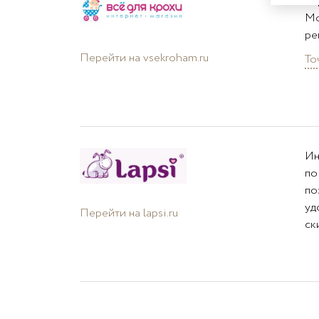
Ог
Мо
ре
Перейти на vsekroham.ru
То
Ин
по
по
уд
Перейти на lapsi.ru
ск