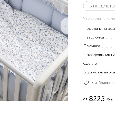
пеленки
Toys Sateen Collection
Котята
6 ПРЕДМЕТО
Una
Прятки
Что входит в ком
Zefir
Три друга
›
Эстель Oval
Простыня на рез
Наволочка
Подушка
Пододеяльник н
Одеяло
Бортик универс
В избранное
1/8
8225
от
РУБ