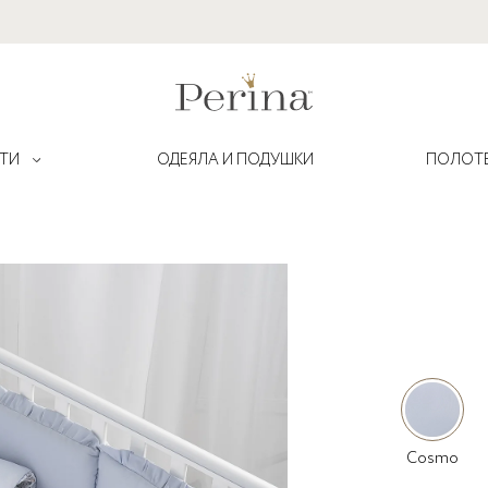
ТИ
ОДЕЯЛА И ПОДУШКИ
ПОЛОТ
Lovely Dream
Амели
Muslin
Бамбино
рожденных
Pio Pio
Глория Hello
Robo
Джунгли
енки
Sleepy
Жила-была лошадка
Cosmo
мления
Teddy
Клюковка