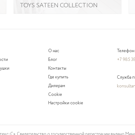
TOYS SATEEN COLLECTION
О нас
Телефон
ости
Блог
+7 985 3
душки
Контакты
Где купить
Служба п
Дилерам
konsultan
Cookie
Настройки cookie
екс-С». Свидетельство о государственной регистрации выдано Минс