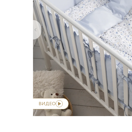
Forest Baby
Непромокаемые 
Friends
Простыни
Holidays
Спальные мешки
‹
Kiddy
Le petit bebe
Little Forest
Little Star
ВИДЕО