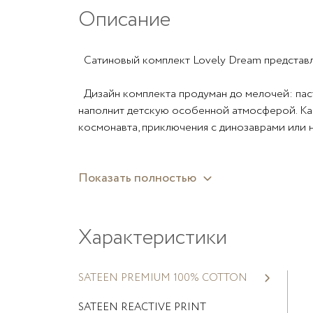
Описание
Сатиновый комплект Lovely Dream представл
Дизайн комплекта продуман до мелочей: паст
наполнит детскую особенной атмосферой. Каж
космонавта, приключения с динозаврами или 
Практичность комплекта вас тоже наверняка п
Показать полностью
сатин 300 ТС — натуральный хлопок особого п
резинке сохраняет опрятный внешний вид и гл
Специально к этому комплекту мы разработ
Характеристики
прямоугольному и круглому/овальному спаль
SATEEN PREMIUM 100% COTTON
SATEEN REACTIVE PRINT