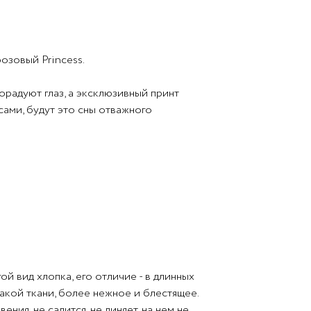
розовый Princess.
радуют глаз, а эксклюзивный принт
ами, будут это сны отважного
ая, на ней не образуются катышки. Это
асается кожи ребенка. Простыня на
ствующих цветах. Они подойдут к
й вид хлопка, его отличие - в длинных
такой ткани, более нежное и блестящее.
ия, не садится, не линяет, на нем не