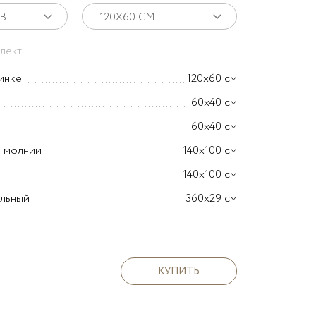
В
120Х60 СМ
плект
инке
120х60 см
60х40 см
60х40 см
а молнии
140х100 см
140х100 см
альный
360х29 см
КУПИТЬ