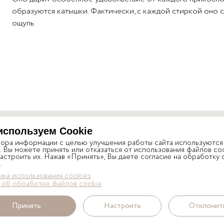
образуются катышки. Фактически, с каждой стиркой оно с
ощупь.
используем Cookie
Наличие и стоимость уточ
СИЯ
бора информации с целью улучшения работы сайта используются
. Вы можете принять или отказаться от использования файлов coo
астроить их. Нажав «Принять», Вы даете согласие на обработку
.
ка использования cookies
 об обработке файлов cookie
Принять
Настроить
Отклонит