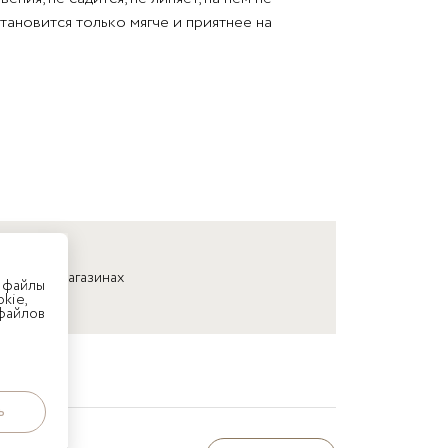
тановится только мягче и приятнее на
няйте в магазинах
 файлы
kie,
 файлов
ь