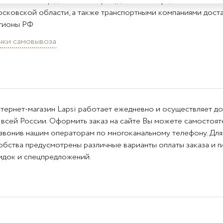
ромный выбор детских товаров, доставка осуществляется по
сковской области, а также транспортными компаниями доста
гионы РФ
чки самовывоза
тернет-магазин Lapsi работает ежедневно и осуществляет до
 всей России. Оформить заказ на сайте Вы можете самостоя
звонив нашим операторам по многоканальному телефону. Для
обства предусмотрены различные варианты оплаты заказа и г
идок и спецпредложений.