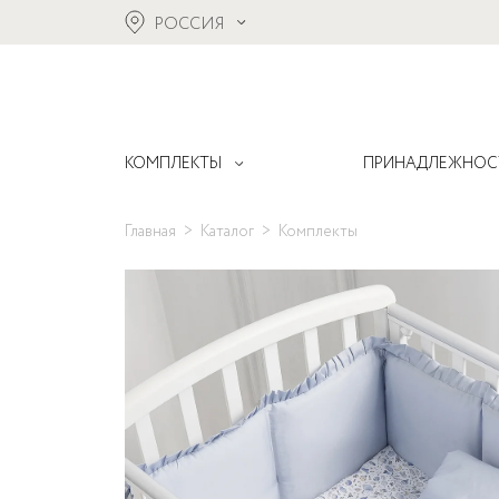
РОССИЯ
КОМПЛЕКТЫ
ПРИНАДЛЕЖНОС
Главная
Каталог
Комплекты
Alpaca
Балдахины
Все комплекты
Boho
Бортики
Акции
Bonjour Bebe
Коконы для ново
Новинки
Bonne nuit
Конверты
Bunnies
Муслиновые пел
Fancy
Накидки для кор