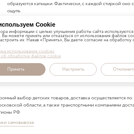
образуются катышки. Фактически, с каждой стиркой оно с
ощупь.
используем Cookie
бора информации с целью улучшения работы сайта используются
. Вы можете принять или отказаться от использования файлов coo
астроить их. Нажав «Принять», Вы даете согласие на обработку
.
Наличие и стоимость уточ
СИЯ
ка использования cookies
 об обработке файлов cookie
Принять
Настроить
Отклонит
ромный выбор детских товаров, доставка осуществляется по
сковской области, а также транспортными компаниями доста
гионы РФ
чки самовывоза