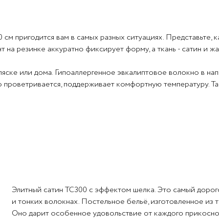
см пригодится вам в самых разных ситуациях. Представьте, к
т на резинке аккуратно фиксирует форму, а ткань - сатин и ж
ляске или дома. Гипоаллергенное эвкалиптовое волокно в на
 проветривается, поддерживает комфортную температуру. Та
 эвкалипт, 70% п/э волокно.
Элитный сатин ТС300 с эффектом шелка. Это самый дорого
и тонких волокнах. Постельное бельё, изготовленное из 
Оно дарит особенное удовольствие от каждого прикосновен