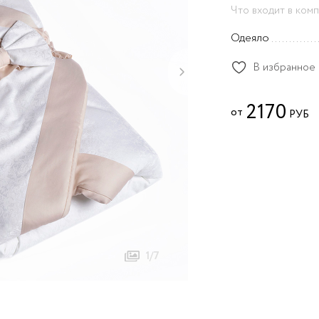
пеленки
Toys Sateen Collection
Котята
Что входит в ком
Una
Прятки
Одеяло
Zefir
Три друга
В избранное
›
Эстель Oval
2170
от
РУБ
1/7