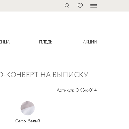
ЕНЦА
ПЛЕДЫ
АКЦИИ
О-КОНВЕРТ НА ВЫПИСКУ
100x70 см
7 Предметов
120х60 см
6 Предметов
Артикул: ОКВж-01.4
125х75 см Oval
4 Предмета
160х80 см
3 Предмета
2 Предмета
й
Серо-белый