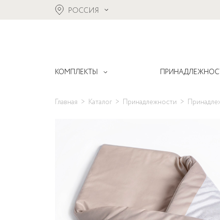
РОССИЯ
КОМПЛЕКТЫ
ПРИНАДЛЕЖНОС
Главная
Каталог
Принадлежности
Принадле
Alpaca
Балдахины
Все комплекты
Boho
Бортики
Акции
Bonjour Bebe
Коконы для ново
Новинки
Bonne nuit
Конверты
Bunnies
Муслиновые пел
Fancy
Накидки для кор