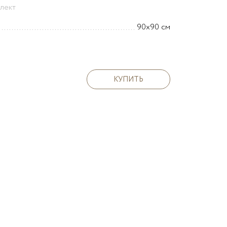
плект
90х90 см
КУПИТЬ