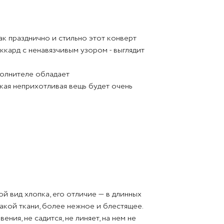
ак празднично и стильно этот конверт
аккард с ненавязчивым узором - выглядит
полнителе обладает
кая неприхотливая вещь будет очень
й вид хлопка, его отличие — в длинных
такой ткани, более нежное и блестящее.
ия, не садится, не линяет, на нем не