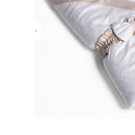
Forest Baby
Непромокаемые 
Friends
Простыни
Holidays
Спальные мешки
‹
Kiddy
Le petit bebe
Little Forest
Little Star