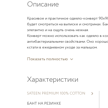
Описание
Красивое и практичное одеяло-конверт 90х90 
будет смотреться на выписке и смотринах. Бан
элегантно и на ощупь очень нежная.
Конверт можно использовать как одеяло в ко
антибактериальными свойствами. Оно хорошо
кстати в ежедневном уходе за малышом.
Показать полностью
Преимущества:
Удобный размер 90х90 см.
Конверт трансформируется в одеяло.
Характеристики
Внешний слой из натурального хлопка.
Гипоаллергенный наполнитель - 30% волокно
SATEEN PREMIUM 100% COTTON
Фиксация на резинке с бантом.
БАНТ НА РЕЗИНКЕ