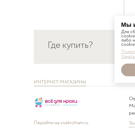
Мы 
Для с
cookie
либо н
Где купить?
cookie
РОС
Полити
Узнать
ИНТЕРНЕТ-МАГАЗИНЫ
Ог
Мо
ре
Перейти на vsekroham.ru
То