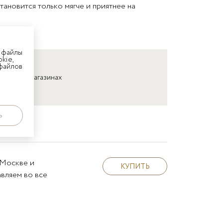
тановится только мягче и приятнее на
 файлы
kie,
 файлов
няйте в магазинах
ь
 Москве и
КУПИТЬ
вляем во все