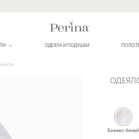
ТИ
ОДЕЯЛА И ПОДУШКИ
ПОЛОТ
жности
ОДЕЯЛ
Lovely Dream
Амели
Muslin
Бамбино
рожденных
Pio Pio
Глория Hello
Robo
Джунгли
енки
Sleepy
Жила-была лошадка
Бежево-белы
мления
Teddy
Клюковка